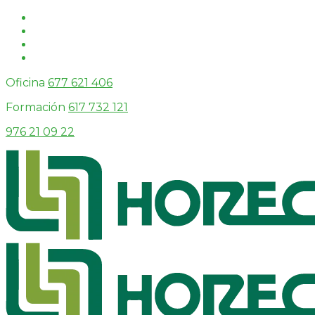
Oficina
677 621 406
Formación
617 732 121
976 21 09 22