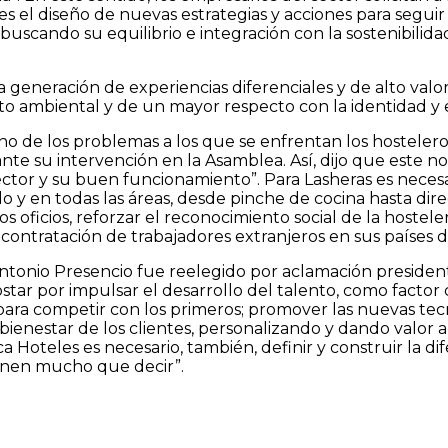
es el diseño de nuevas estrategias y acciones para segu
buscando su equilibrio e integración con la sostenibilidad 
 generación de experiencias diferenciales y de alto valor
 ambiental y de un mayor respecto con la identidad y e
s uno de los problemas a los que se enfrentan los hostele
nte su intervención en la Asamblea. Así, dijo que este 
or y su buen funcionamiento”. Para Lasheras es necesa
o y en todas las áreas, desde pinche de cocina hasta dir
los oficios, reforzar el reconocimiento social de la hoste
la contratación de trabajadores extranjeros en sus países 
tonio Presencio fue reelegido por aclamación president
star por impulsar el desarrollo del talento, como factor 
ra competir con los primeros; promover las nuevas tecnolog
 bienestar de los clientes, personalizando y dando valor a
a Hoteles es necesario, también, definir y construir la d
ienen mucho que decir”.