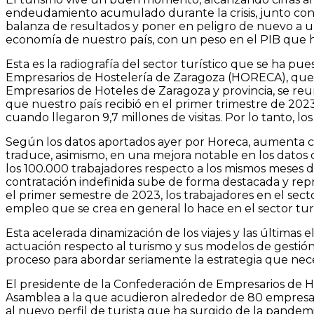
endeudamiento acumulado durante la crisis, junto con 
balanza de resultados y poner en peligro de nuevo a un
economía de nuestro país, con un peso en el PIB que h
Esta es la radiografía del sector turístico que se ha 
Empresarios de Hostelería de Zaragoza (HORECA), que in
Empresarios de Hoteles de Zaragoza y provincia, se reun
que nuestro país recibió en el primer trimestre de 2023 
cuando llegaron 9,7 millones de visitas. Por lo tanto, l
Según los datos aportados ayer por Horeca, aumenta con c
traduce, asimismo, en una mejora notable en los datos d
los 100.000 trabajadores respecto a los mismos meses d
contratación indefinida sube de forma destacada y repr
el primer semestre de 2023, los trabajadores en el sect
empleo que se crea en general lo hace en el sector turí
Esta acelerada dinamización de los viajes y las últimas 
actuación respecto al turismo y sus modelos de gestión
proceso para abordar seriamente la estrategia que nece
El presidente de la
Confederación de Empresarios de Ho
Asamblea a la que acudieron alrededor de 80 empresar
al nuevo perfil de turista que ha surgido de la pandemi