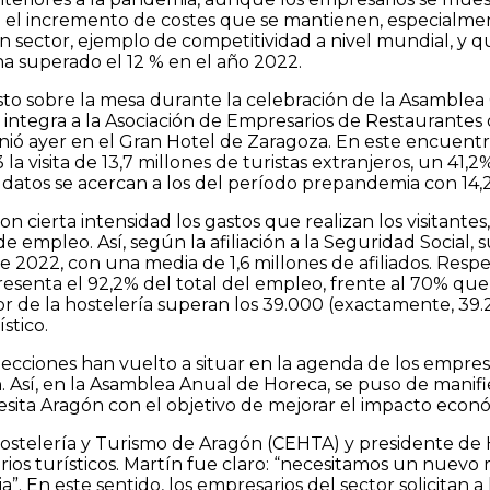
el incremento de costes que se mantienen, especialment
 sector, ejemplo de competitividad a nivel mundial, y qu
a superado el 12 % en el año 2022.
puesto sobre la mesa durante la celebración de la Asambl
tegra a la Asociación de Empresarios de Restaurantes de
ió ayer en el Gran Hotel de Zaragoza. En este encuentro,
la visita de 13,7 millones de turistas extranjeros, un 41
os datos se acercan a los del período prepandemia con 14,2
ierta intensidad los gastos que realizan los visitantes, 
e empleo. Así, según la afiliación a la Seguridad Social
e 2022, con una media de 1,6 millones de afiliados. Res
esenta el 92,2% del total del empleo, frente al 70% que
or de la hostelería superan los 39.000 (exactamente, 39.
stico.
elecciones han vuelto a situar en la agenda de los empresa
. Así, en la Asamblea Anual de Horeca, se puso de manifi
sita Aragón con el objetivo de mejorar el impacto econó
stelería y Turismo de Aragón (CEHTA) y presidente de 
ios turísticos. Martín fue claro: “necesitamos un nuev
a”. En este sentido, los empresarios del sector solicitan