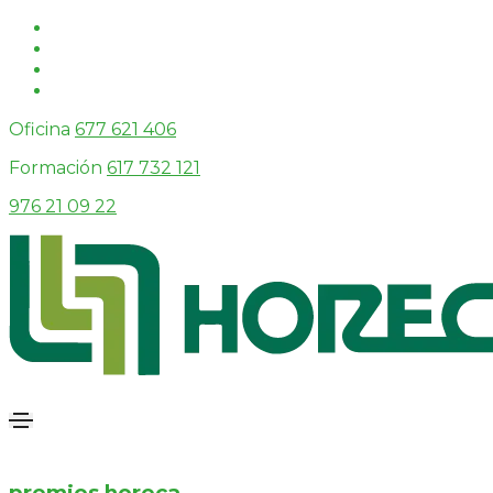
Oficina
677 621 406
Formación
617 732 121
976 21 09 22
premios horeca