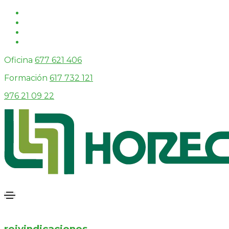
Oficina
677 621 406
Formación
617 732 121
976 21 09 22
reivindicaciones