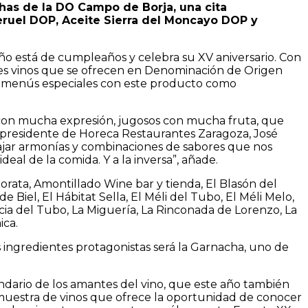
chas de la DO Campo de Borja, una cita
eruel DOP, Aceite Sierra del Moncayo DOP y
o está de cumpleaños y celebra su XV aniversario. Con
andes vinos que se ofrecen en Denominación de Origen
 y menús especiales con este producto como
 con mucha expresión, jugosos con mucha fruta, que
l presidente de Horeca Restaurantes Zaragoza, José
abajar armonías y combinaciones de sabores que nos
deal de la comida. Y a la inversa”, añade.
Morata, Amontillado Wine bar y tienda, El Blasón del
Biel, El Hábitat Sella, El Méli del Tubo, El Méli Melo,
cia del Tubo, La Miguería, La Rinconada de Lorenzo, La
ica.
s ingredientes protagonistas será la Garnacha, uno de
ndario de los amantes del vino, que este año también
 muestra de vinos que ofrece la oportunidad de conocer