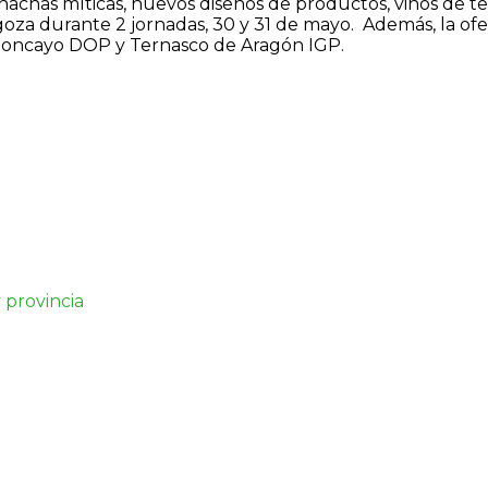
nachas míticas, nuevos diseños de productos, vinos de te
agoza durante 2 jornadas, 30 y 31 de mayo. Además, la of
 Moncayo DOP y Ternasco de Aragón IGP.
 provincia