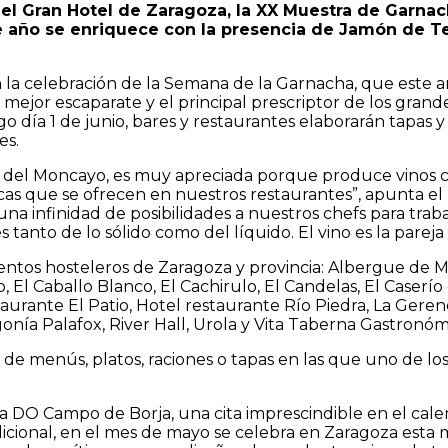
n el Gran Hotel de Zaragoza, la XX Muestra de Garna
te año se enriquece con la presencia de Jamón de T
a celebración de la Semana de la Garnacha, que este añ
el mejor escaparate y el principal prescriptor de los gr
o día 1 de junio, bares y restaurantes elaborarán tapas
es.
ies del Moncayo, es muy apreciada porque produce vinos
cas que se ofrecen en nuestros restaurantes”, apunta e
 una infinidad de posibilidades a nuestros chefs para tr
anto de lo sólido como del líquido. El vino es la pareja i
imientos hosteleros de Zaragoza y provincia: Albergue de 
 Caballo Blanco, El Cachirulo, El Candelas, El Caserío de 
aurante El Patio, Hotel restaurante Río Piedra, La Geren
nía Palafox, River Hall, Urola y Vita Taberna Gastronóm
 de menús, platos, raciones o tapas en las que uno de lo
a DO Campo de Borja, una cita imprescindible en el cale
icional, en el mes de mayo se celebra en Zaragoza esta