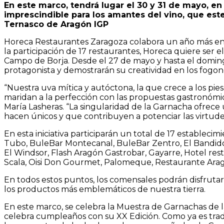
En este marco, tendrá lugar el 30 y 31 de mayo, e
imprescindible para los amantes del vino, que es
Ternasco de Aragón IGP
Horeca Restaurantes Zaragoza colabora un año más en l
la participación de 17 restaurantes, Horeca quiere ser 
Campo de Borja. Desde el 27 de mayo y hasta el doming
protagonista y demostrarán su creatividad en los fogon
“Nuestra uva mítica y autóctona, la que crece a los p
maridan a la perfección con las propuestas gastronómi
María Lasheras. “La singularidad de la Garnacha ofrece
hacen únicos y que contribuyen a potenciar las virtudes t
En esta iniciativa participarán un total de 17 establec
Tubo, BuleBar Montecanal, BuleBar Zentro, El Bandido, El
El Windsor, Flash Aragón Gastrobar, Gayarre, Hotel rest
Scala, Oisi Don Gourmet, Palomeque, Restaurante Arago
En todos estos puntos, los comensales podrán disfrutar
los productos más emblemáticos de nuestra tierra.
En este marco, se celebra la Muestra de Garnachas de l
celebra cumpleaños con su XX Edición. Como ya es trad