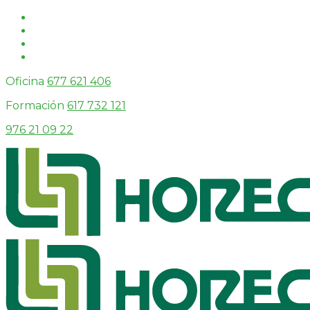
Oficina
677 621 406
Formación
617 732 121
976 21 09 22