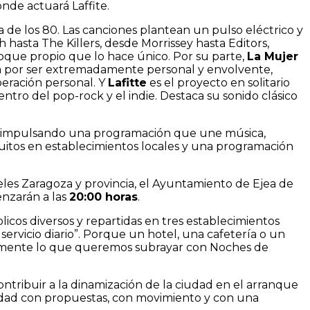
onde actuará Laffite.
 de los 80. Las canciones plantean un pulso eléctrico y
 hasta The Killers, desde Morrissey hasta Editors,
oque propio que lo hace único. Por su parte,
La
Mujer
ca por ser extremadamente personal y envolvente,
peración personal. Y
Lafitte
es el proyecto en solitario
entro del pop-rock y el indie. Destaca su sonido clásico
ad, impulsando una programación que une música,
tuitos en establecimientos locales y una programación
eles Zaragoza y provincia, el Ayuntamiento de Ejea de
enzarán a las
20:00 horas
.
icos diversos y repartidas en tres establecimientos
ervicio diario”. Porque un hotel, una cafetería o un
cisamente lo que queremos subrayar con Noches de
ntribuir a la dinamización de la ciudad en el arranque
alidad con propuestas, con movimiento y con una