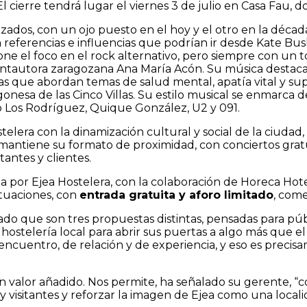
 cierre tendrá lugar el viernes 3 de julio en Casa Fau, d
dos, con un ojo puesto en el hoy y el otro en la década
n referencias e influencias que podrían ir desde Kate Bush
e el foco en el rock alternativo, pero siempre con un t
 cantautora zaragozana Ana María Acón. Su música desta
as que abordan temas de salud mental, apatía vital y su
onesa de las Cinco Villas. Su estilo musical se enmarca d
o Los Rodríguez, Quique González, U2 y 091.
telera con la dinamización cultural y social de la ciud
al mantiene su formato de proximidad, con conciertos gra
tantes y clientes.
a por Ejea Hostelera, con la colaboración de Horeca Hot
ctuaciones, con
entrada gratuita y aforo limitado
, com
do que son tres propuestas distintas, pensadas para públ
stelería local para abrir sus puertas a algo más que el s
 encuentro, de relación y de experiencia, y eso es pre
 valor añadido. Nos permite, ha señalado su gerente, “co
s y visitantes y reforzar la imagen de Ejea como una loc