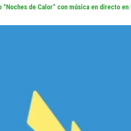
clo “Noches de Calor” con música en directo en