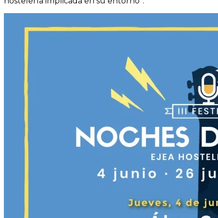
hostelería implicada en su entorno”.