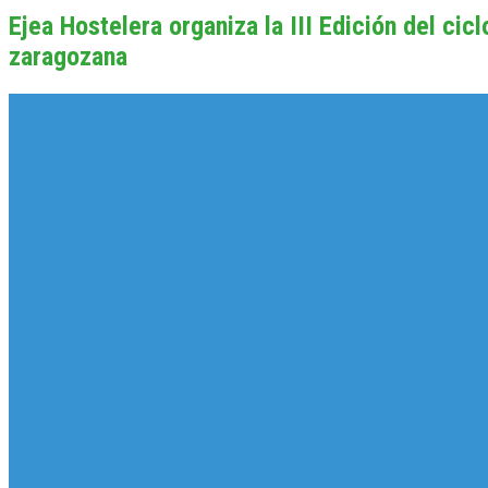
Ejea Hostelera organiza la III Edición del ci
zaragozana