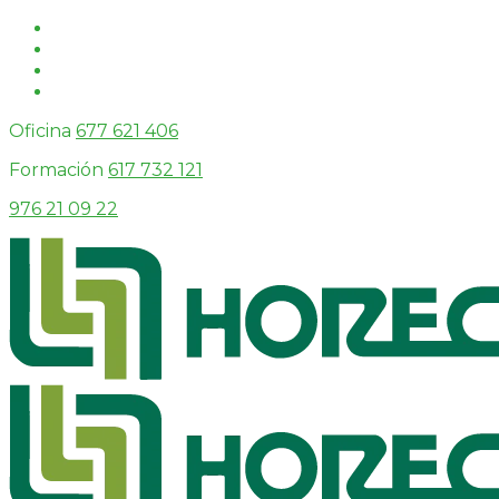
Oficina
677 621 406
Formación
617 732 121
976 21 09 22