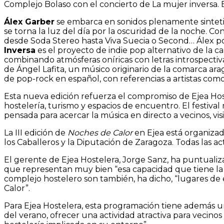
Complejo Bolaso con el concierto de La mujer inversa. El
Álex Garber
se embarca en sonidos plenamente sintetiza
se torna la luz del día por la oscuridad de la noche. Co
desde Soda Stereo hasta Viva Suecia o Second… Álex pon
Inversa
es el proyecto de indie pop alternativo de la
combinando atmósferas oníricas con letras introspectiv
de Ángel Lafita, un músico originario de la comarca arag
de pop-rock en español, con referencias a artistas com
Esta nueva edición refuerza el compromiso de Ejea Hos
hostelería, turismo y espacios de encuentro. El festiv
pensada para acercar la música en directo a vecinos, visi
La III edición de
Noches de Calor
en Ejea está organizad
los Caballeros y la Diputación de Zaragoza. Todas las a
El gerente de Ejea Hostelera, Jorge Sanz, ha puntualiza
que representan muy bien “esa capacidad que tiene la ho
complejo hostelero son también, ha dicho, “lugares de
Calor”.
Para Ejea Hostelera, esta programación tiene además un
del verano, ofrecer una actividad atractiva para vecino