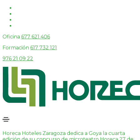
Oficina
677 621 406
Formación
617 732 121
976 21 09 22
Horeca Hoteles Zaragoza dedica a Goya la cuarta
edición de su concurso de microteatro
Horeca
27 de