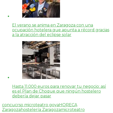
El verano se anima en Zaragoza con una
ocupación hotelera que apunta a récord gracias
a la atracción del eclipse solar
Hasta 11.000 euros para renovar tu negocio: así
es el Plan de Choque que ningún hostelero
debería dejar pasar
concucrso microteatro goya
HORECA
Zaragoza
hostelería Zaragoza
microteatro