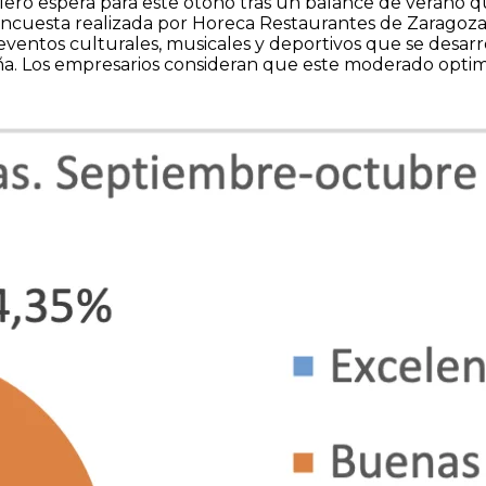
ero espera para este otoño tras un balance de verano q
cuesta realizada por Horeca Restaurantes de Zaragoza y 
ventos culturales, musicales y deportivos que se desar
aña. Los empresarios consideran que este moderado optimism