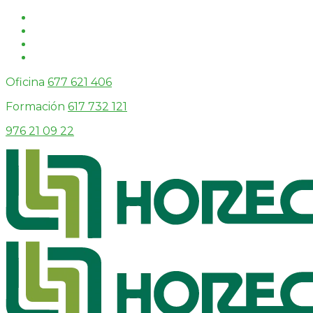
Oficina
677 621 406
Formación
617 732 121
976 21 09 22