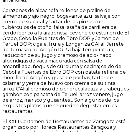
anteriores.
Corazones de alcachofa rellenos de praliné de
almendras y ajo negro; bogavante azul
salvaje
con
crema
de
su
coral
y
tartar
de
las
pinzas
con
tubérculos
de
otoño;
falsa
lasaña
de carrillera de
cerdo ibérico a la aragonesa; ceviche de esturión de El
Grado, Cebolla
Fuentes
de
Ebro
DOP
y
Jamón
de
Teruel
DOP;
cigala,
trufa
y
Longaniza
C’Alial;
Jarrete
de
Ternasco de Aragón IGP a baja temperatura,
reducción de su jugo y cremoso de apio-
nabo;
albóndigas de vaca madurada con salsa de
amontillado, ñoquis de cúrcuma y
cecina; caldo de
Cebolla Fuentes de Ebro DOP con patata rellena de
morcilla de Aragón
y
guiso
de
pochas;
tartar
de
calamar
y
yema
de
huevo
con
crema
de
su
tinta;
arroz
C’Alial
cremoso
de
pichón,
calabaza
y
tirabeques;
gambón
con
panceta
de
Teruel,
arroz
venere,
jugo
de arroz, marisco y guisantes… Son algunos de los
exquisitos platos que se pueden
degustar en los
restaurantes.
El
XXIII
Certamen
de
Restaurantes
de
Zaragoza
está
organizado
por
Horeca
Restaurantes
Zaragoza
y