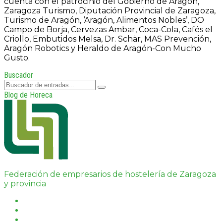
cuenta
con
el
patrocinio
del
Gobierno
de
Aragón,
Zaragoza
Turismo,
Diputación Provincial de Zaragoza,
Turismo de Aragón, ‘Aragón, Alimentos Nobles’, DO
Campo
de
Borja,
Cervezas
Ambar,
Coca-Cola,
Cafés
el
Criollo,
Embutidos
Melsa,
Dr.
Schär,
MAS
Prevención,
Aragón
Robotics
y
Heraldo
de
Aragón-Con
Mucho
Gusto.
Buscador
Blog de Horeca
Federación de empresarios de hostelería de Zaragoza
y provincia