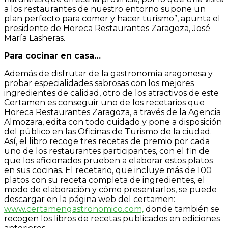
a los restaurantes de nuestro entorno supone un
plan
perfecto para comer y hacer turismo”, apunta el
presidente de Horeca Restaurantes
Zaragoza,
José
María Lasheras.
Para
cocinar
en
casa…
Además de disfrutar de la gastronomía aragonesa y
probar especialidades sabrosas con
los
mejores
ingredientes
de
calidad,
otro
de
los
atractivos
de
este
Certamen
es
conseguir
uno
de
los
recetarios
que
Horeca
Restaurantes
Zaragoza,
a
través
de
la
Agencia
Almozara, edita con todo cuidado y pone a disposición
del público en las Oficinas de
Turismo de la ciudad.
Así, el libro recoge tres recetas de premio por cada
uno de los
restaurantes participantes, con el fin de
que los aficionados prueben a elaborar estos
platos
en
sus
cocinas.
El
recetario,
que
incluye
más
de
100
platos
con
su
receta
completa
de ingredientes, el
modo de elaboración y cómo presentarlos, se puede
descargar en la
página
web
del
certamen:
www.
certamengastronomico.com,
donde
también
se
recogen
los
libros de
recetas publicados
en ediciones