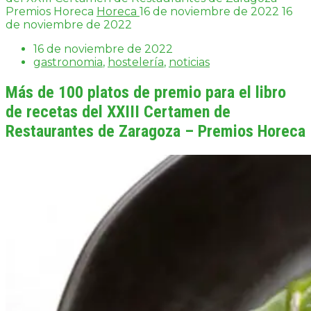
Premios Horeca
Horeca
16 de noviembre de 2022
16
de noviembre de 2022
16 de noviembre de 2022
gastronomia
,
hostelería
,
noticias
Más de 100 platos de premio para el libro
de recetas del XXIII Certamen de
Restaurantes de Zaragoza – Premios Horeca