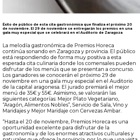
Éxito
de
público
de
esta
cita
gastronómica
que
finaliza
el
próximo
20
de
noviembre.
El
29
de
noviembre
se
entregarán
los
premios
en
una
gala
muy
especial
que
se
celebrará
en el
Auditorio
de
Zaragoza
La
melodía
gastronómica
de
Premios
Horeca
continúa sonando en Zaragoza y provincia. El público
está respondiendo de forma muy
positiva a esta
esperada cita culinaria donde los comensales pueden
disfrutar de los
menús que se presentan a concurso.
Los ganadores se conocerán el próximo 29 de
noviembre en una gala muy especial en el Auditorio
de la capital aragonesa. El jurado
premiará el mejor
menú de 35€ y 55€. Asimismo, se valorarán las
siguientes categorías:
Mejor
Plato
Vegetariano,
“Aragón,
Alimentos
Nobles”,
Servicio
de
Sala,
Vino
y
Maridajes
y Mejor
Maridaje
con
Cervezas
Ambar.
“Hasta
el
20
de
noviembre,
Premios
Horeca
es
una
oportunidad
excelente
para
disfrutar
de la
gastronomía y de los enormes atractivos
culturales y
naturales que ofrece la
provincia, por lo que una visita