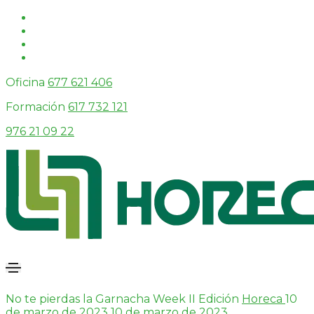
Oficina
677 621 406
Formación
617 732 121
976 21 09 22
No te pierdas la Garnacha Week II Edición
Horeca
10
de marzo de 2023
10 de marzo de 2023