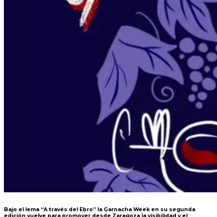
Bajo
el
lema
“A
través
del
Ebro”
la
Garnacha
Week
en
su
segunda
edición
vuelve
para
promover desde Zaragoza la visibilidad y el