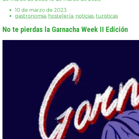
10 de marzo de 2023
gastronomia
,
hostelería
,
noticias
,
turisticas
No te pierdas la Garnacha Week II Edición