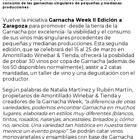
consumo de las garnachas singulares de
pequeñas
y
medianas
producciones
Vuelve la iniciativa
Garnacha Week II Edición a
Zaragoza
para promover -desde la tierra de la
Garnacha por excelencia- la visibilidad y el consumo
de sus vinos más singulares procedentes de
pequeñas y medianas producciones. Esta segunda
edición, que se celebrará del 15 al 25 de marzo en
Amontillado
Winebar
&
Tienda,
ofrecerá
la posibilidad
de probar 30 vinos por copa de Garnacha (además de
los 50 disponibles normalmente), asistir a 2 catas
maridadas, un taller de vino y una degustación con el
productor.
Según palabras de Natalia Martínez y Rubén Martín,
propietarios de Amontillado Winebar & Tienda y
creadores de la Garnacha Week,
“a diferencia de otras
variedades,
podemos encontrar Garnacha en muchos
lugares, elaborada
en estilos muy diferentes (blancos,
tintos, rosados, naranjas,
ancestrales, brisados y, cómo
no, rancios. Una variedad tan
histórica en nuestra tierra
merece un evento propio”
. Se podrán catar vinos
monovarietales y ensamblajes con base de Garnacha