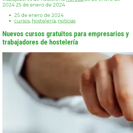
2024
25 de enero de 2024
25 de enero de 2024
cursos
,
hostelería
,
noticias
Nuevos cursos gratuitos para empresarios y
trabajadores de hostelería