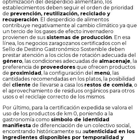
optimización del desperdicio alimentario, los
establecimientos deben seguir el orden de prioridad
de
prevención, reutilización, reciclado y
recuperación
. El desperdicio de alimentos
contribuye negativamente al cambio climático ya que
un tercio de los gases de efecto invernadero
provienen de sus
sistemas de producción
. En esa
línea, los negocios zaragozanos certificados con el
Sello de Destino Gastronómico Sostenible deben
prestar atención a los ciclos de rotación adecuada del
género
, las condiciones adecuadas de
almacenaje
, la
preferencia de
proveedores
que ofrecen productos
de
proximidad
, la configuración del
menú
, las
cantidades recomendadas en los platos, la posibilidad
del
cliente
de llevarse a casa los
restos de comida
, o
el aprovechamiento de residuos orgánicos para otros
usos o el reciclaje correcto de los mismos.
Por último, para la certificación expedida se valora el
uso de los productos de km 0, poniendo a la
gastronomía como
símbolo de identidad
manifiesta
de diferenciación de un colectivo social,
encontrando históricamente su a
utenticidad en los
ingredientes disponibles por temporalidad y