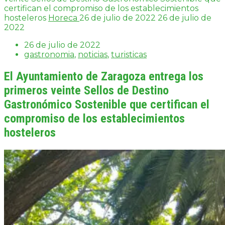
certifican el compromiso de los establecimientos
hosteleros
Horeca
26 de julio de 2022
26 de julio de
2022
26 de julio de 2022
gastronomia
,
noticias
,
turisticas
El Ayuntamiento de Zaragoza entrega los
primeros veinte Sellos de Destino
Gastronómico Sostenible que certifican el
compromiso de los establecimientos
hosteleros