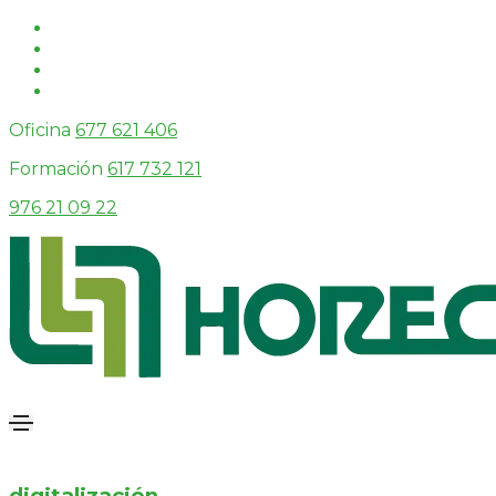
Oficina
677 621 406
Formación
617 732 121
976 21 09 22
digitalización