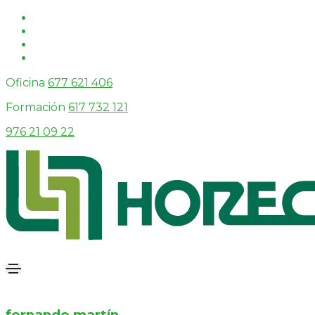
Oficina
677 621 406
Formación
617 732 121
976 21 09 22
fernando martín