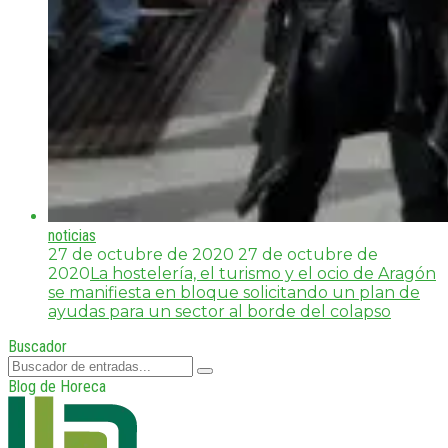
noticias
27 de octubre de 2020
27 de octubre de
2020
La hostelería, el turismo y el ocio de Aragón
se manifiesta en bloque solicitando un plan de
ayudas para un sector al borde del colapso
Buscador
Blog de Horeca