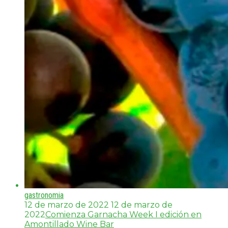
gastronomia
12 de marzo de 2022
12 de marzo de
2022
Comienza Garnacha Week I edición en
Amontillado Wine Bar