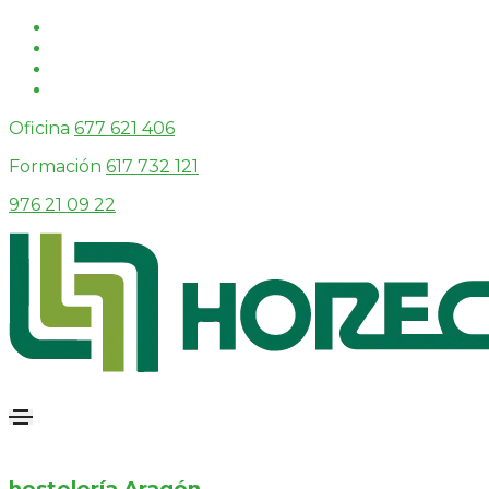
Oficina
677 621 406
Formación
617 732 121
976 21 09 22
hostelería Aragón