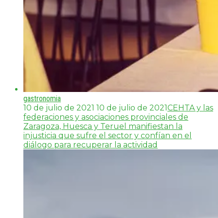
gastronomia
10 de julio de 2021
10 de julio de 2021
CEHTA y las
federaciones y asociaciones provinciales de
Zaragoza, Huesca y Teruel manifiestan la
injusticia que sufre el sector y confían en el
diálogo para recuperar la actividad