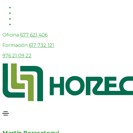
Oficina
677 621 406
Formación
617 732 121
976 21 09 22
Martín Berasategui