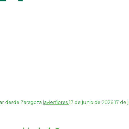
jar desde Zaragoza
javierflores
17 de junio de 2026
17 de 