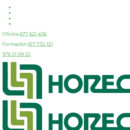
Oficina
677 621 406
Formación
617 732 121
976 21 09 22