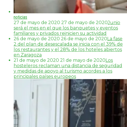
noticias
27 de mayo de 2020
27 de mayo de 2020
Junio
será el mes en el que los banquetes y eventos
familiares y privados reinicien su actividad
26 de mayo de 2020
26 de mayo de 2020
La fase
2 del plan de desescalada se inicia con el 39% de
los restaurantes y el 28% de los hoteles abiertos
en Zaragoza
21 de mayo de 2020
21 de mayo de 2020
Los
hosteleros reclaman una distancia de seguridad
y medidas de apoyo al turismo acordes a los
principales países europeos