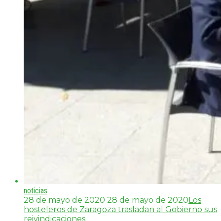
noticias
28 de mayo de 2020
28 de mayo de 2020
Los
hosteleros de Zaragoza trasladan al Gobierno sus
reivindicaciones