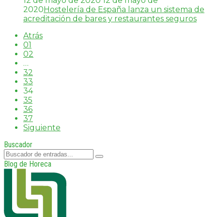
12 de mayo de 2020
12 de mayo de
2020
Hostelería de España lanza un sistema de
acreditación de bares y restaurantes seguros
Atrás
01
02
…
32
33
34
35
36
37
Siguiente
Buscador
Blog de Horeca