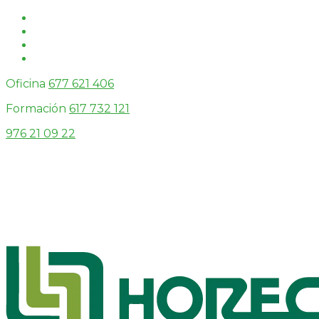
Oficina
677 621 406
Formación
617 732 121
976 21 09 22