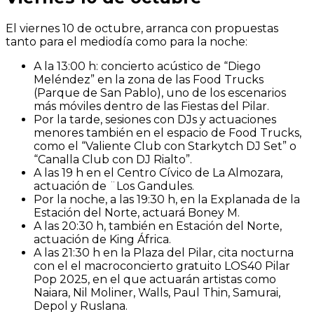
El viernes 10 de octubre, arranca con propuestas
tanto para el mediodía como para la noche:
A la 13:00 h: concierto acústico de “Diego
Meléndez” en la zona de las Food Trucks
(Parque de San Pablo), uno de los escenarios
más móviles dentro de las Fiestas del Pilar.
Por la tarde, sesiones con DJs y actuaciones
menores también en el espacio de Food Trucks,
como el “Valiente Club con Starkytch DJ Set” o
“Canalla Club con DJ Rialto”.
A las 19 h en el Centro Cívico de La Almozara,
actuación de ¨Los Gandules.
Por la noche, a las 19:30 h, en la Explanada de la
Estación del Norte, actuará Boney M.
A las 20:30 h, también en Estación del Norte,
actuación de King África.
A las 21:30 h en la Plaza del Pilar, cita nocturna
con el el macroconcierto gratuito LOS40 Pilar
Pop 2025, en el que actuarán artistas como
Naiara, Nil Moliner, Walls, Paul Thin, Samurai,
Depol y Ruslana.