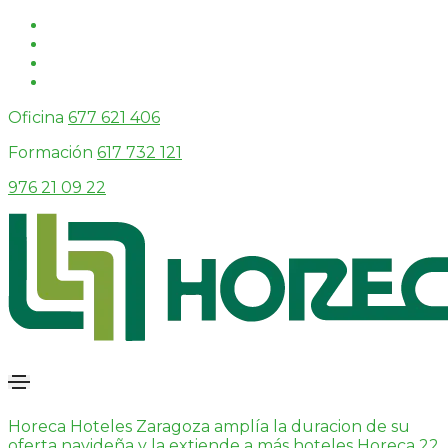
Oficina
677 621 406
Formación
617 732 121
976 21 09 22
Horeca Hoteles Zaragoza amplía la duracion de su
oferta navideña y la extiende a más hoteles
Horeca
22