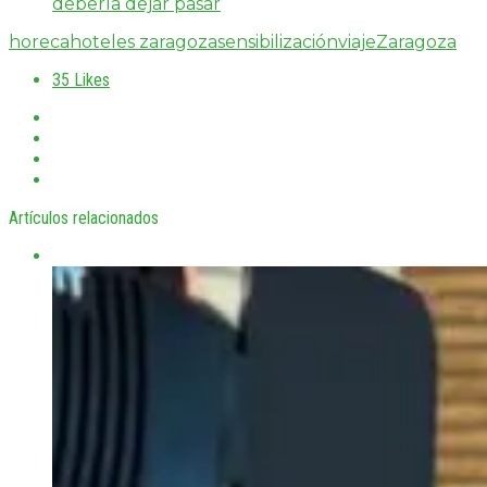
debería dejar pasar
horeca
hoteles zaragoza
sensibilización
viaje
Zaragoza
35
Likes
Artículos relacionados