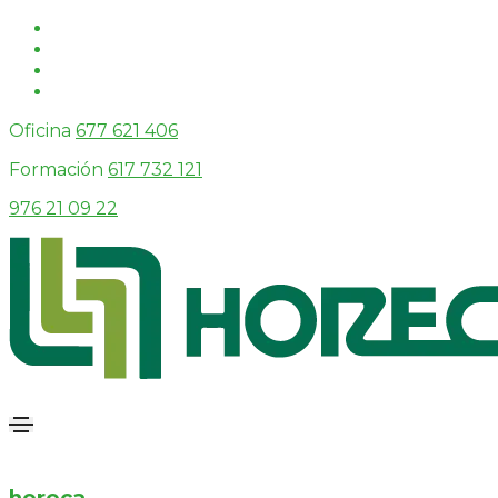
Oficina
677 621 406
Formación
617 732 121
976 21 09 22
horeca