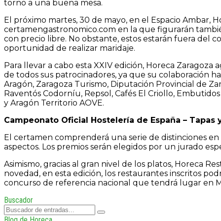
torno a una buena mesa.
El próximo martes, 30 de mayo, en el Espacio Ambar, Ho
certamengastronomico.com en la que figurarán también 
con precio libre. No obstante, estos estarán fuera del c
oportunidad de realizar maridaje.
Para llevar a cabo esta XXIV edición, Horeca Zaragoza 
de todos sus patrocinadores, ya que su colaboración ha
Aragón, Zaragoza Turismo, Diputación Provincial de Za
Raventós Codorníu, Repsol, Cafés El Criollo, Embutid
y Aragón Territorio AOVE.
Campeonato
Oficial
Hostelería
de
España
–
Tapas
El certamen comprenderá una serie de distinciones en las
aspectos. Los premios serán elegidos por un jurado espec
Asimismo, gracias al gran nivel de los platos, Horeca R
novedad, en esta edición, los restaurantes inscritos po
concurso de referencia nacional que tendrá lugar en 
Buscador
Blog de Horeca