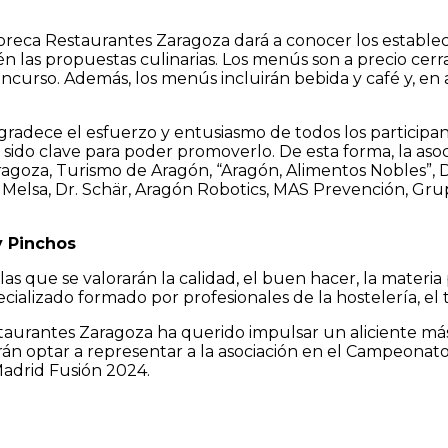
reca Restaurantes Zaragoza dará a conocer los estableci
las propuestas culinarias. Los menús son a precio cerr
oncurso. Además, los menús incluirán bebida y café y, en 
agradece el esfuerzo y entusiasmo de todos los participa
 sido clave para poder promoverlo. De esta forma, la as
ragoza, Turismo de Aragón, “Aragón, Alimentos Nobles”,
os Melsa, Dr. Schär, Aragón Robotics, MAS Prevención, 
y
Pinchos
 que se valorarán la calidad, el buen hacer, la materia pr
ializado formado por profesionales de la hostelería, el t
estaurantes Zaragoza ha querido impulsar un aliciente má
drán optar a representar a la asociación en el Campeonato
Madrid Fusión 2024.