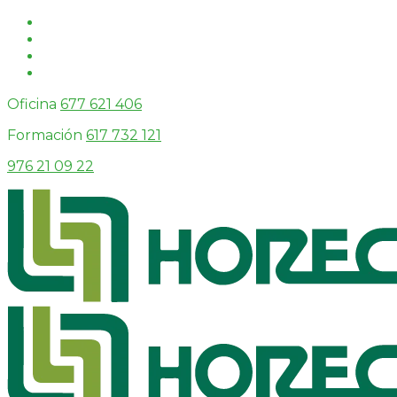
Oficina
677 621 406
Formación
617 732 121
976 21 09 22