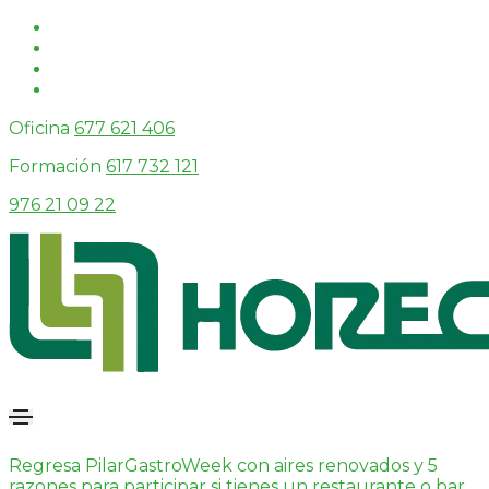
Oficina
677 621 406
Formación
617 732 121
976 21 09 22
Regresa PilarGastroWeek con aires renovados y 5
razones para participar si tienes un restaurante o bar