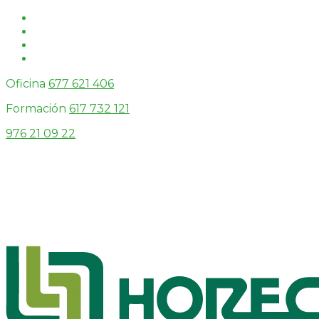
Oficina
677 621 406
Formación
617 732 121
976 21 09 22