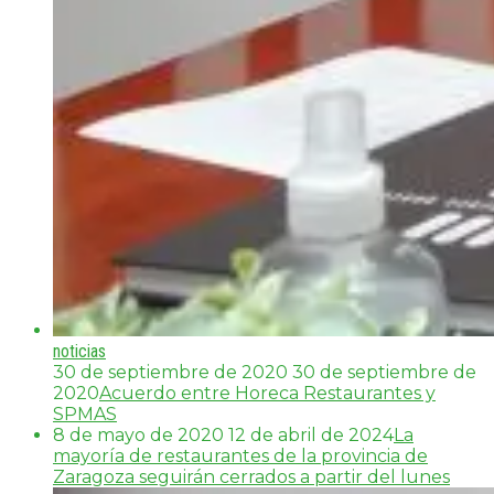
noticias
30 de septiembre de 2020
30 de septiembre de
2020
Acuerdo entre Horeca Restaurantes y
SPMAS
8 de mayo de 2020
12 de abril de 2024
La
mayoría de restaurantes de la provincia de
Zaragoza seguirán cerrados a partir del lunes