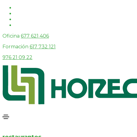
Oficina
677 621 406
Formación
617 732 121
976 21 09 22
restaurantes