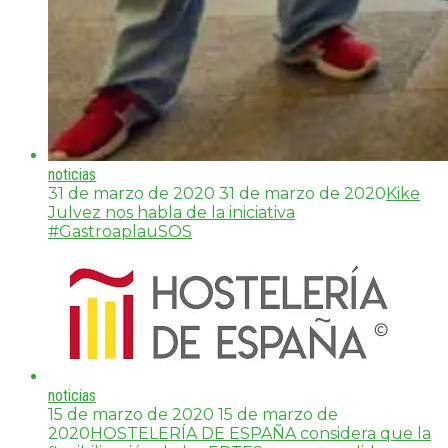
noticias
31 de marzo de 2020
31 de marzo de 2020
Kike
Julvez nos habla de la iniciativa
#GastroaplauSOS
noticias
15 de marzo de 2020
15 de marzo de
2020
HOSTELERÍA DE ESPAÑA considera que la