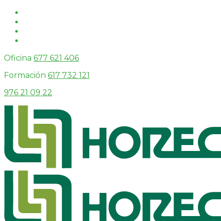
Oficina
677 621 406
Formación
617 732 121
976 21 09 22