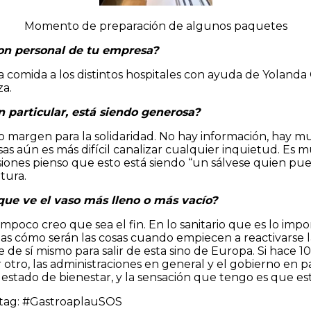
Momento de preparación de algunos paquetes
con personal de tu empresa?
 comida a los distintos hospitales con ayuda de Yoland
za.
n particular, está siendo generosa?
 margen para la solidaridad. No hay información, hay mu
sas aún es más difícil canalizar cualquier inquietud. Es 
asiones pienso que esto está siendo “un sálvese quien 
ltura.
 que ve el vaso más lleno o más vacío?
Tampoco creo que sea el fin. En lo sanitario que es lo im
 cómo serán las cosas cuando empiecen a reactivarse las
e sí mismo para salir de esta sino de Europa. Si hace 10
 otro, las administraciones en general y el gobierno en 
estado de bienestar, y la sensación que tengo es que es
stag: #GastroaplauSOS