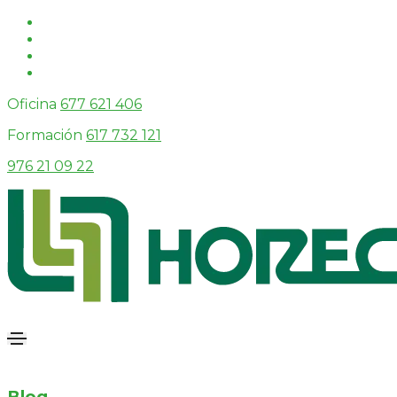
Oficina
677 621 406
Formación
617 732 121
976 21 09 22
Blog